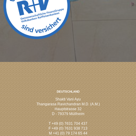
DEUTSCHLAND
Shakti Vani Ayu
Thangarasa Ravichandran M.D. (A.M.)
Hauptstrasse 32
D - 79379 Müllheim
T +49 (0) 7631 704 437
F +49 (0) 7631 938 713
M +41 (0) 79 174 65 44